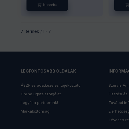
Összes termék a kategóriában
7
termék
1
7
LEGFONTOSABB OLDALAK
INFORMÁ
ÁSZF és adatkezelési tájékoztató
Szerviz Árli
Online ügyfélszolgálat
Fizetési és
Legyél a partnerünk!
További in
Márkabiztonság
Elérhetősé
Tévesen re