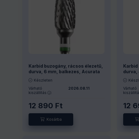
Karbid buzogány, rácsos élezetű,
Karbid 
durva, 6 mm, balkezes, Acurata
durva,
Készleten
Készl
Várható
2026.08.11
Várható
kiszállítás
:
kiszállít
12 890
Ft
12 