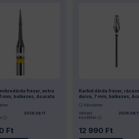
mikrodárda frézer, extra
Karbid dárda frézer, rácso
 1 mm, balkezes, Acurata
durva, 7 mm, balkezes, Ac
eten
Készleten
2026.08.11
Várható
2026.08.1
ás
:
kiszállítás
:
90
Ft
12 990
Ft