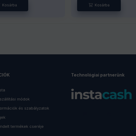
CIÓK
Technológiai partnerünk
sta
 szállítási módok
formációk és szabályzatok
gek
ndelt termékek cseréje