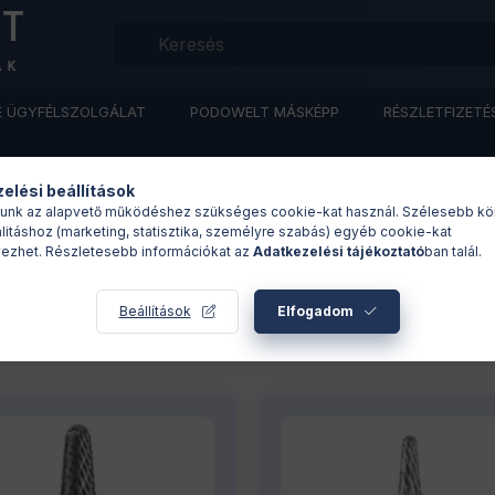
E ÜGYFÉLSZOLGÁLAT
PODOWELT MÁSKÉPP
RÉSZLETFIZETÉ
elési beállítások
unk az alapvető működéshez szükséges cookie-kat használ. Szélesebb kö
litáshoz (marketing, statisztika, személyre szabás) egyéb cookie-kat
ezhet. Részletesebb információkat az
Adatkezelési tájékoztató
ban talál.
Beállítások
Elfogadom