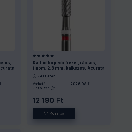
ácsos,
Karbid torpedó frézer, rácsos,
Acurata
finom, 2,3 mm, balkezes, Acurata
Készleten
1
Várható
2026.08.11
kiszállítás
:
12 190
Ft