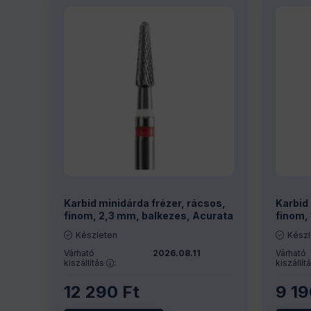
Karbid minidárda frézer, rácsos,
Karbid 
finom, 2,3 mm, balkezes, Acurata
finom,
Készleten
Készl
Várható
2026.08.11
Várható
kiszállítás
:
kiszállít
12 290
Ft
9 1